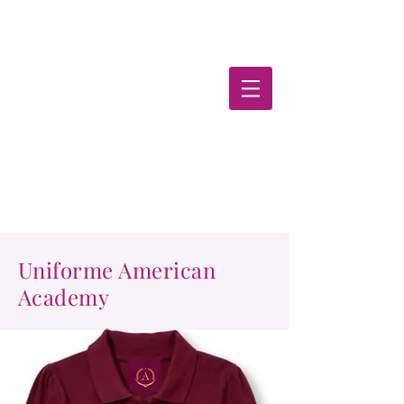
TutorWe
b
Uniforme American
Academy